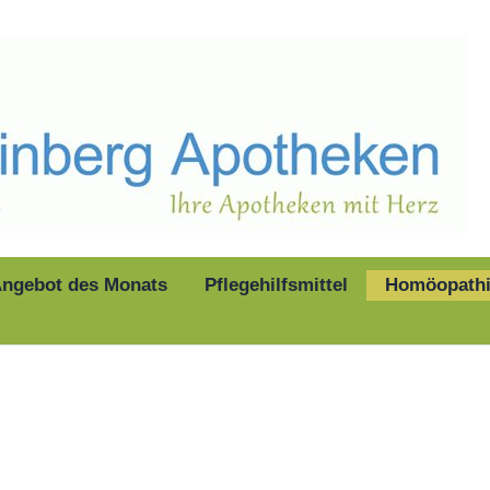
ngebot des Monats
Pflegehilfsmittel
Homöopath